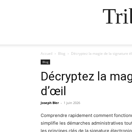
Tr
Accueil
Blog
Décryptez la magie de la signature él
Blog
Décryptez la magi
d’œil
Joseph Bler
-
1 juin 2026
Comprendre rapidement comment fonctionne l
simplifie les démarches administratives tou
les principes clés de la signature électron