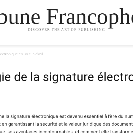
ibune Francoph
DISCOVER THE ART OF PUBLISHING
ectronique en un clin d’œil
e de la signature électr
a signature électronique est devenu essentiel à l’ère du num
t en garantissant la sécurité et la valeur juridique des docum
ique, ses avantages incontournables, et comment elle transforme