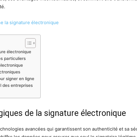
té.
 la signature électronique
ure électronique
s particuliers
électronique
ectroniques
ur signer en ligne
l des entreprises
iques de la signature électronique
chnologies avancées qui garantissent son authenticité et sa séc
hiffre les données pour assurer que seul le signataire légitime 