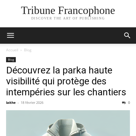
Tribune Francophone
DISCOVER THE ART OF PUBLISHING
Accueil
Blog
Blog
Découvrez la parka haute
visibilité qui protège des
intempéries sur les chantiers
laithe
-
18 février 2026
0