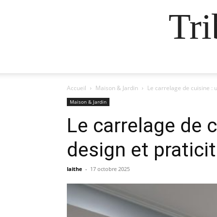
Tr
Accueil
Maison & Jardin
Le carrelage de cuisine : u
Maison & Jardin
Le carrelage de c
design et pratici
laithe
-
17 octobre 2025