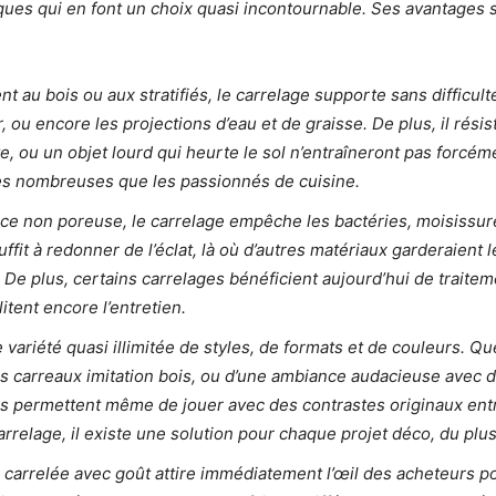
ques qui en font un choix quasi incontournable. Ses avantages 
nt au bois ou aux stratifiés, le carrelage supporte sans difficul
, ou encore les projections d’eau et de graisse. De plus, il rési
e, ou un objet lourd qui heurte le sol n’entraîneront pas forcé
les nombreuses que les passionnés de cuisine.
ace non poreuse, le carrelage empêche les bactéries, moisissure
ffit à redonner de l’éclat, là où d’autres matériaux garderaient 
 De plus, certains carrelages bénéficient aujourd’hui de traitem
itent encore l’entretien.
e variété quasi illimitée de styles, de formats et de couleurs. 
s carreaux imitation bois, ou d’une ambiance audacieuse avec 
es permettent même de jouer avec des contrastes originaux entr
arrelage, il existe une solution pour chaque projet déco, du pl
 carrelée avec goût attire immédiatement l’œil des acheteurs po