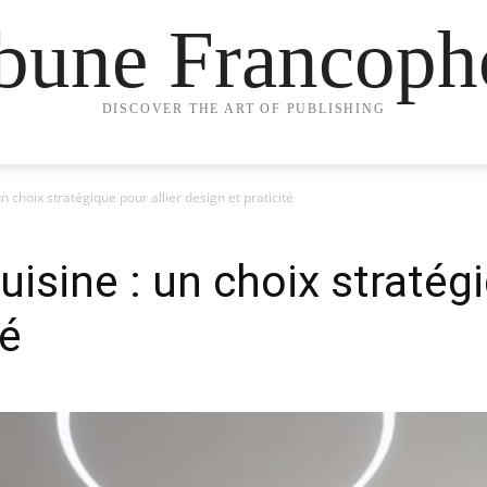
ibune Francoph
DISCOVER THE ART OF PUBLISHING
n choix stratégique pour allier design et praticité
uisine : un choix stratégi
té